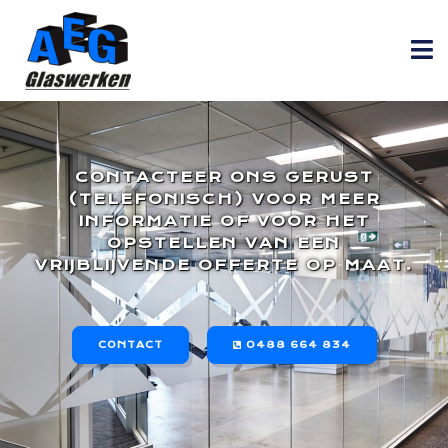
CONTACTEER ONS GERUST
(TELEFONISCH) VOOR MEER
INFORMATIE OF VOOR HET
OPSTELLEN VAN EEN
VRIJBLIJVENDE OFFERTE OP MAAT.
CONTACT
0488 664 834