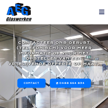
CONTACTEER ONS GERUST
(TELEFONISCH) VOOR MEER
INFORMATIE OF VOOR HET
OPSTELLEN VAN EEN
VRIJBLIJVENDE OFFERTE OP MAAT.
CONTACT
0488 664 834