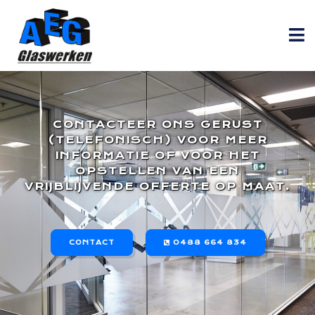
CONTACTEER ONS GERUST
(TELEFONISCH) VOOR MEER
INFORMATIE OF VOOR HET
OPSTELLEN VAN EEN
VRIJBLIJVENDE OFFERTE OP MAAT.
CONTACT
0488 664 834